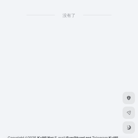
没有了
Copyright ©2025
KuWi.Net
E-mail:
Sup@kuwi.net
Telegram:
KuWi