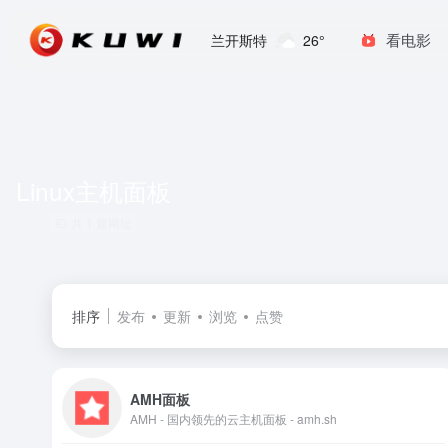
看电影
兰开斯特
26°
Linux主机面板
共 1 篇网址
排序
发布
更新
浏览
点赞
AMH面板
AMH - 国内领先的云主机面板 - amh.sh