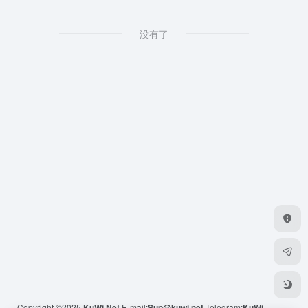
没有了
Copyright ©2025
KuWi.Net
E-mail:
Sup@kuwi.net
Telegram:
KuWi