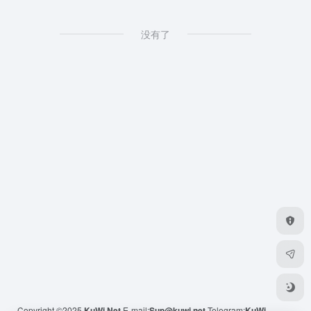
没有了
Copyright ©2025
KuWi.Net
E-mail:
Sup@kuwi.net
Telegram:
KuWi