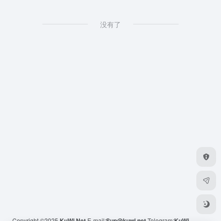
没有了
Copyright ©2025
KuWi.Net
E-mail:
Sup@kuwi.net
Telegram:
KuWi