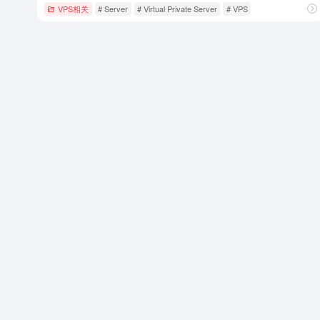
VPS相关
# Server
# Virtual Private Server
# VPS