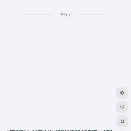
没有了
Copyright ©2025
KuWi.Net
E-mail:
Sup@kuwi.net
Telegram:
KuWi