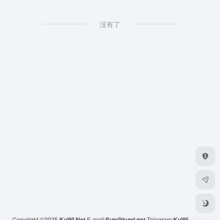
没有了
Copyright ©2025
KuWi.Net
E-mail:
Sup@kuwi.net
Telegram:
KuWi