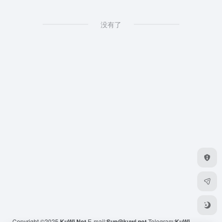
没有了
Copyright ©2025
KuWi.Net
E-mail:
Sup@kuwi.net
Telegram:
KuWi