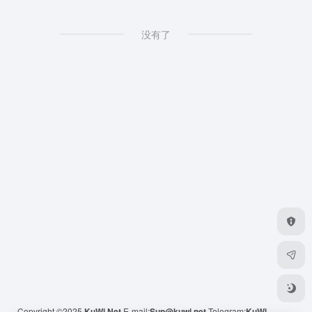
没有了
Copyright ©2025
KuWi.Net
E-mail:
Sup@kuwi.net
Telegram:
KuWi