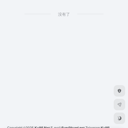
没有了
Copyright ©2025
KuWi.Net
E-mail:
Sup@kuwi.net
Telegram:
KuWi