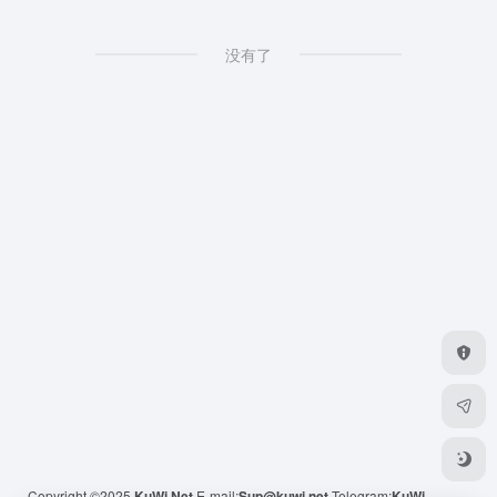
没有了
Copyright ©2025
KuWi.Net
E-mail:
Sup@kuwi.net
Telegram:
KuWi