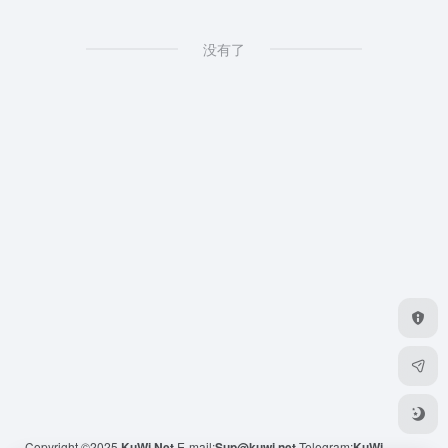
没有了
Copyright ©2025
KuWi.Net
E-mail:
Sup@kuwi.net
Telegram:
KuWi