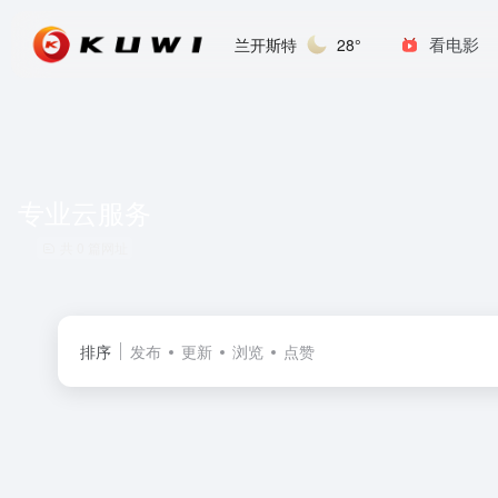
看电影
兰开斯特
28°
专业云服务
共 0 篇网址
排序
发布
更新
浏览
点赞