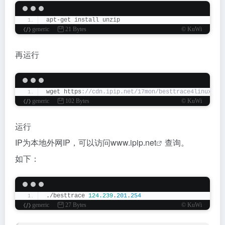
apt-get install unzip
generic
21 Bytes
© KuWi
再运行
wget https
://cdn.ipip.net/17mon/besttrace4linux.zi
generic
102 Bytes
© KuWi
运行
IP为本地外网IP，可以访问
www.ipip.net
查询。
如下：
./besttrace 
124.239
.
201
.
254
generic
27 Bytes
© KuWi