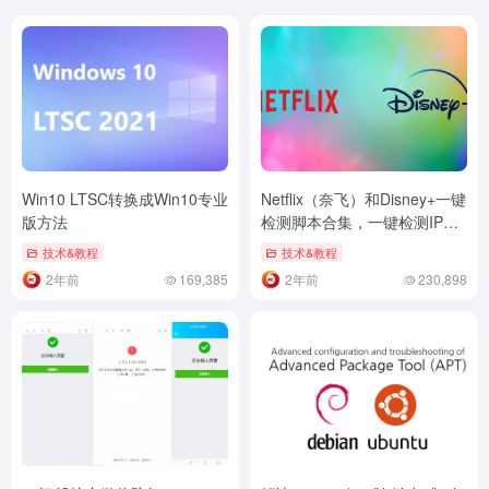
Win10 LTSC转换成Win10专业
Netflix（奈飞）和Disney+一键
版方法
检测脚本合集，一键检测IP解
锁范围及对应的的地区
技术&教程
技术&教程
2年前
169,385
2年前
230,898