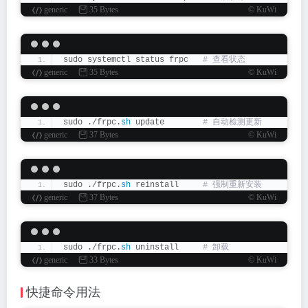
generic
35 Bytes
© KuWi
sudo systemctl status frpc  
 # 查看状态
generic
35 Bytes
© KuWi
sudo ./frpc.
sh
 update       
 # 自动检测更新
generic
37 Bytes
© KuWi
sudo ./frpc.
sh
 reinstall    
 # 强制重新安装
generic
37 Bytes
© KuWi
sudo ./frpc.
sh
 uninstall    
 # 卸载
generic
33 Bytes
© KuWi
快捷命令用法