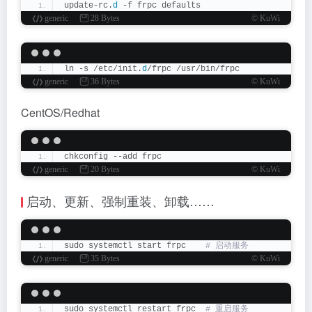
update-rc.
d
 -f frpc defaults
generic
28 Bytes
© KuWi
ln -s /etc/init.
d
/frpc /usr/bin/frpc
generic
36 Bytes
© KuWi
CentOS/Redhat
chkconfig --add frpc
generic
20 Bytes
© KuWi
启动、更新、强制重装、卸载……
sudo systemctl start frpc   
 # 启动服务
generic
35 Bytes
© KuWi
sudo systemctl restart frpc 
 # 重启服务