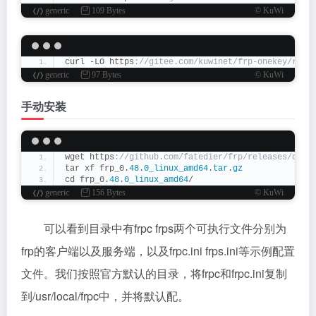
generic
109 Bytes
© KuWi
curl -LO https
://gitee.com/kuwinet/frp-onekey/raw/
generic
97 Bytes
© KuWi
手动安装
wget https
://github.com/fatedier/frp/releases/down
tar xf frp_0.
48
.
0_linux_amd64
.
tar
.
gz
cd frp_0.
48
.
0_linux_amd64
/
generic
156 Bytes
© KuWi
可以看到目录中有frpc frps两个可执行文件分别为
frp的客户端以及服务端，以及frpc.ini frps.ini等示例配置
文件。我们按照官方默认的目录，将frpc和frpc.ini复制
到/usr/local/frpc中，并将默认配。