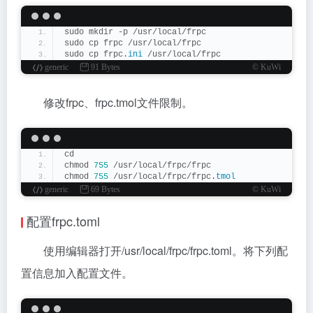
sudo mkdir -p /usr/local/frpc
sudo cp frpc /usr/local/frpc
sudo cp frpc.
ini
 /usr/local/frpc
generic
91 Bytes
© KuWi
修改frpc、frpc.tmol文件限制。
cd
chmod 
755
 /usr/local/frpc/frpc
chmod 
755
 /usr/local/frpc/frpc.
tmol
generic
69 Bytes
© KuWi
配置frpc.toml
使用编辑器打开/usr/local/frpc/frpc.toml。将下列配
置信息加入配置文件。