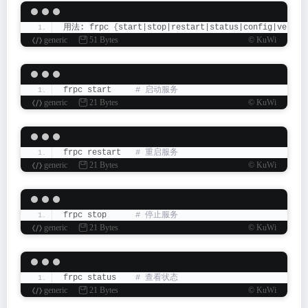
用法: frpc 
{
start|stop|restart|status|config|versio
generic
51 Bytes
© KuWi
frpc start    
 # 启动服务
generic
21 Bytes
© KuWi
frpc restart  
 # 重启服务
generic
21 Bytes
© KuWi
frpc stop     
 # 停止服务
generic
21 Bytes
© KuWi
frpc status   
 # 查看状态
generic
21 Bytes
© KuWi