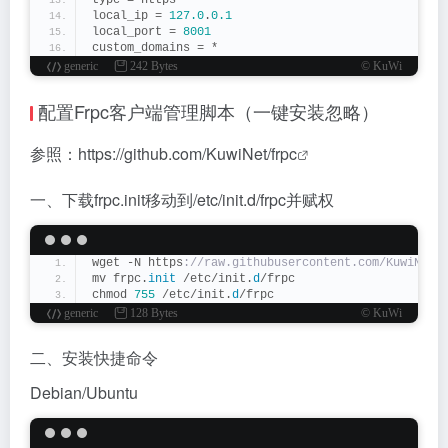
type = https
local_ip = 
127.0
.
0.1
local_port = 
8001
custom_domains = *
generic
242 Bytes
© KuWi
配置Frpc客户端管理脚本（一键安装忽略）
参照：
https://github.com/KuwiNet/frpc
一、下载frpc.init移动到/etc/init.d/frpc并赋权
wget -N https
://raw.githubusercontent.com/KuwiNet/
mv frpc.
init
 /etc/init.
d
/frpc
chmod 
755
 /etc/init.
d
/frpc
generic
128 Bytes
© KuWi
二、安装快捷命令
Debian/Ubuntu