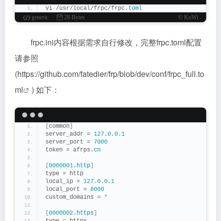
vi /usr/local/frpc/frpc.
toml
generic
28 Bytes
© KuWi
frpc.ini内容根据需求自行修改，完整frpc.toml配置
请参照
(
https://github.com/fatedier/frp/blob/dev/conf/frpc_full.to
ml
) 如下：
[
common
]
server_addr = 
127.0
.
0.1
server_port = 
7000
token = afrps.
cn
[
0000001.
http
]
type = http
local_ip = 
127.0
.
0.1
local_port = 
8000
custom_domains = 
*
[
0000002.
https
]