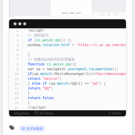
<
script
>
// 跳转提示
if
(
is_weixn_qq
())
{
;
window.
location
.
href
 = 
'https://c.pc.qq.com/middl
}
// 判断QQUA的代码无需修改
function
is_weixn_qq
(){
var ua = navigator.
userAgent
.
toLowerCase
()
;
if
(
ua.
match
(
/MicroMessenger/i
)
==
"micromessenger"
)
return
"weixin"
;
}
else
if
(
ua.
match
(
/QQ/i
)
 == 
"qq"
)
{
return
"QQ"
;
}
return
false
;
}
<
/script
>
generic
343 Bytes
© KuWi
技术&教程