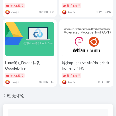
锁范围及对应的的地区
技术&教程
技术&教程
2年前
230,938
4年前
219,526
Linux通过Rclone挂载
解决apt-get /var/lib/dpkg/lock-
GoogleDrive
frontend 问题
技术&教程
技术&教程
3年前
106,515
4年前
83,101
暂无评论