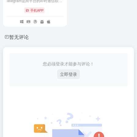
Telegram是跨平台的即时通信软件，其客户端是自由及开放源代码软件，但服务端是专有软件。用户可以相互交换加密与自毁消息，发送照片、视频等所有类型文件。官方提供手机版、桌面版和网页版等多种平台客户端；同时官方开放应用程序接口，因此拥有许多第三方的客户端可供选择。
手机APP
暂无评论
您必须登录才能参与评论！
立即登录