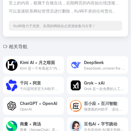
页上的内容，都属于合规合法，后期网页的内容如出现违规，
可以直接联系网站管理员进行删除，KuWi不承担任何责任。
KuWi致力于优质、实用的网络站点资源收集与分享！
相关导航
Kimi AI × 月之暗面
DeepSeek
Kimi 是一个有着超大“内存”的智能助手，可以一口气读完二十万字的小说，还会上网冲浪，快来跟他聊聊吧 | Kimi.ai - Moonshot AI 出品的智能助手
DeepSeek, unravel the mystery of AGI with curiosity. Answer the essential question with long-termism.
千问 × 阿里
Grok – xAi
千问是阿里官方AI助手，提供最强Qwen大模型体验的第一入口，助力你的工作、学习、生活。 支持 AI 搜索、网页总结、AI PPT、AI 生图、PPT 创作和录音纪要，让创作、汇报、调研、分析更高效。
Grok 是一款免费的人工智能助手，由 xAI 设计，旨在最大限度地提高真实性和客观性。Grok 提供实时搜索、图像生成、趋势分析等功能。
ChatGPT × OpenAI
百小应 × 百川智能
OpenAi
懂搜索的AI助手，读论文，读财报，轻松无忧！写代码，写文案，样样精通！能识图，可语音，简洁易用！
商量 × 商汤
豆包Ai × 字节跳动
商量（SenseChat）是你的AI 商量Sensechat是你的AI聊天问答助手，擅长总结财经资讯、解读政策、分析财报，也可以辅助文案创作、生成图片、编写代码，或畅聊你感兴趣的话题。
豆包是你的 AI 聊天智能对话问答助手，写作文案翻译情感陪伴编程全能工具。豆包为你答疑解惑，提供灵感，辅助创作，也可以和你畅聊任何你感兴趣的话题。