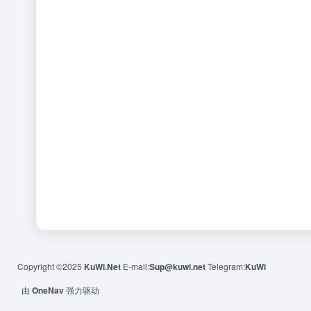
Copyright ©2025
KuWi.Net
E-mail:
Sup@kuwi.net
Telegram:
KuWi
由
OneNav
强力驱动