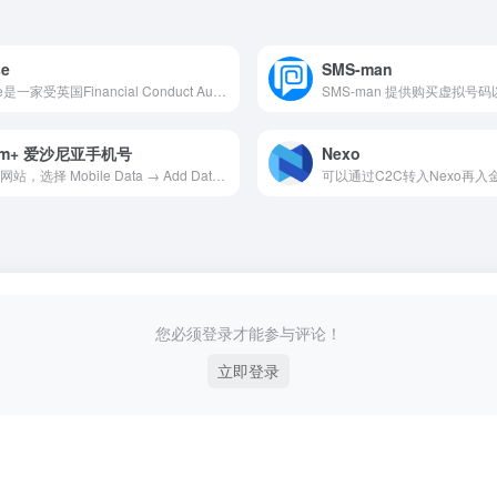
se
SMS-man
Wise是一家受英国Financial Conduct Authority (FCA)监管及授权的电子货币机构。 Wise 亦在香港获Customs and Excise Department (C&amp;ED)授权为Money Service Operator。这代表，为确保你的资金安全，我们根据法律要求将钱存放在低风险的金融机构中：在欧洲，我们与英国的巴克莱银行合作，在美国则与富国银行合作。
im+ 爱沙尼亚手机号
Nexo
打开网站，选择 Mobile Data → Add Data plan → Local → Spain（or Russian Federation） → 350MB → Worldwide价格 €2.1，支付后可得到一张爱沙尼亚+372号码的eSIM，按网站指示下载到手机，号码在余额用完前都有效。
可以通过C2C转入Nexo再入金
您必须登录才能参与评论！
立即登录