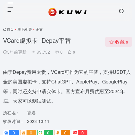
首页
•
羊毛相关
•
正文
VCard虚拟卡 -Depay平替
收藏
0
3年前更新
99,732
0
0
由于Depay费用太贵，VCard可作为它的平替，支持USDT入
金的美国虚拟卡，支持ChatGPT、ApplePay、GooglePlay
等，同时还支持申请实体卡。官方宣布月费优惠至2024年
底。大家可以测试测试。
所在地：
香港
收录时间：
2023-10-11
0
0
0
0
0