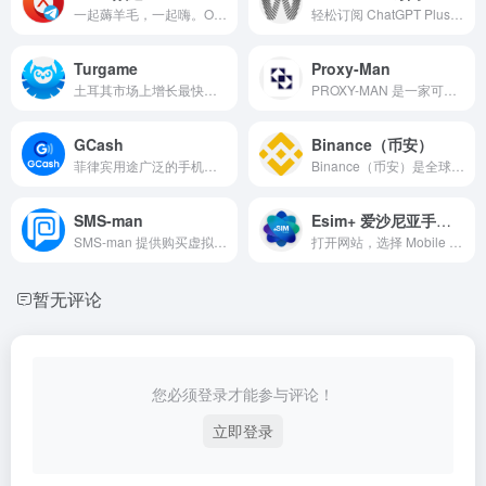
一起薅羊毛，一起嗨。Oldubil开户、充值，菲区spotify订阅，Netflix、Disney、PrimeVdieo、Spotify合租，土区iCloud家庭分享等……进KuWi TG频道
轻松订阅 ChatGPT Plus、Claude Pro 等
Turgame
Proxy-Man
土耳其市场上增长最快的数字游戏和数字礼品卡网站。我们专注于为您提供所有数字交易的最佳和安全平台。浏览从 PC 到游戏机的不同游戏和礼品卡，在购买时保持保护并享受游戏或平台！
PROXY-MAN 是一家可提供覆盖 100 多个国家高速稳定纯净代理 IP、住宅IP、易设置且支持完全管控的可靠代理服务商。
GCash
Binance（币安）
菲律宾用途广泛的手机钱包，可自行开发用途，配合易付宝更方便使用。
Binance（币安）是全球最大的加密货币交易平台，提供现货、衍生品交易、低手续费、多语言服务和丰富的加密资产选择。
SMS-man
Esim+ 爱沙尼亚手机号
SMS-man 提供购买虚拟号码以在线接收短信。 使用虚拟号码批量注册 Telegram、WhatsApp、Amazon、Facebook、Twitter 等账户。
打开网站，选择 Mobile Data → Add Data plan → Local → Spain（or Russian Federation） → 350MB → Worldwide价格 €2.1，支付后可得到一张爱沙尼亚+372号码的eSIM，按网站指示下载到手机，号码在余额用完前都有效。
暂无评论
您必须登录才能参与评论！
立即登录