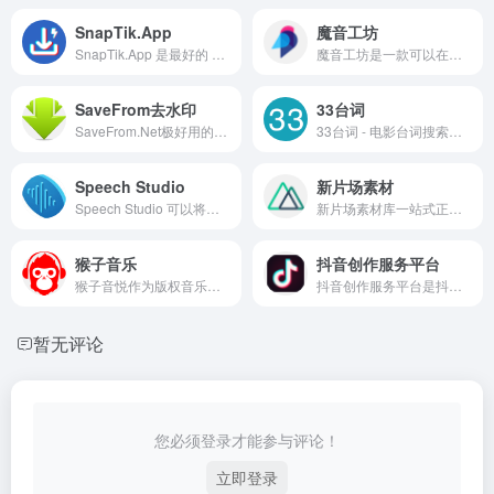
SnapTik.App
魔音工坊
SnapTik.App 是最好的 TikTok 下载器之一，可以在线下载没有水印的视频 tiktok。
魔音工坊是一款可以在线将文字转成语音的智能配音产品。提供不同性别、不同口音的真人声音，在你输入文字后直接配音。你可快速对短视频等需要配音的内容进行配音。是一款功能强大AI语音合成神器。
SaveFrom去水印
33台词
SaveFrom.Net极好用的在线视频下载工具，可以帮助用户快速、免费下载视频、图片或其它多媒体资源。
33台词 - 电影台词搜索引擎，制作视频可能能用到。
Speech Studio
新片场素材
Speech Studio 可以将文本转成语音，跟真人相差无几，非常适合制作视频配音和有声小说。
新片场素材库一站式正版视觉素材平台.Pond5版权素材中国区代理商,授权内容包含正版音乐素材,正版视频素材及正版图片素材等可商用素材和版权素材,为数千家企业提供版权素材解决方案。
猴子音乐
抖音创作服务平台
猴子音悦作为版权音乐商用授权购买网站，提供广告配乐素材、游戏视频背景音乐、影视综艺BGM等，满足您自媒体、广播剧、vlog等商用音乐需求，下载高品质正版版权音乐就到猴子音悦。
抖音创作服务平台是抖音创作者的专属服务平台，支持用户作为创作者和管理机构两种登陆方式，并通过提供授权管理、内容管理、互动管理及数据管理等服务助力抖音用户高效运营！
暂无评论
您必须登录才能参与评论！
立即登录