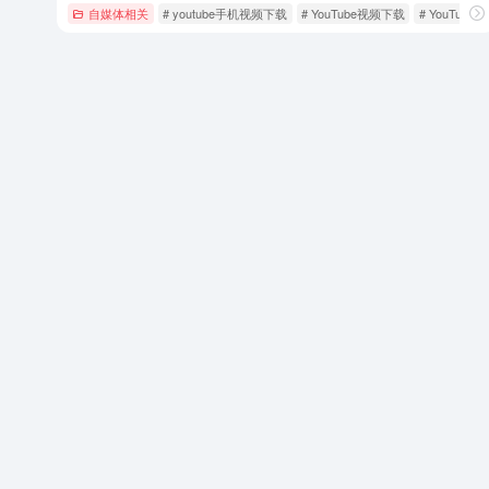
自媒体相关
# youtube手机视频下载
# YouTube视频下载
# YouTub