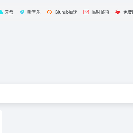
云盘
听音乐
Giuhub加速
临时邮箱
免费