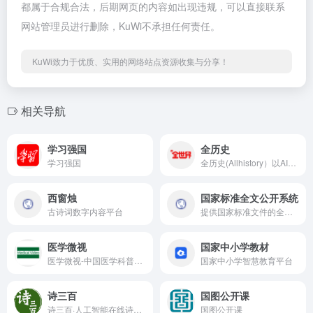
都属于合规合法，后期网页的内容如出现违规，可以直接联系
网站管理员进行删除，KuWi不承担任何责任。
KuWi致力于优质、实用的网络站点资源收集与分享！
相关导航
学习强国
全历史
学习强国
全历史(Allhistory）以AI知识图谱为核心引擎，通过高度时空化、关联化数据的方式构造及展现数字人文内容，尤其是历史知识。让用户沉浸在纵横开阔、左图右史的（历史、人文、社科等）知识海洋中。
西窗烛
国家标准全文公开系统
古诗词数字内容平台
提供国家标准文件的全文公开预览和下载，收录了大部分的国家标准。
医学微视
国家中小学教材
医学微视-中国医学科普微视频百科全书
国家中小学智慧教育平台
诗三百
国图公开课
诗三百·人工智能在线诗歌写作平台_自动写诗_在线作诗机_藏头诗生成器_姓名作诗_AI填词_AI现代诗_AI文言文_AI歌词_AI文案_自动电脑对对联
国图公开课