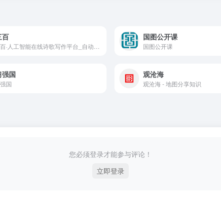
三百
国图公开课
诗三百·人工智能在线诗歌写作平台_自动写诗_在线作诗机_藏头诗生成器_姓名作诗_AI填词_AI现代诗_AI文言文_AI歌词_AI文案_自动电脑对对联
国图公开课
习强国
观沧海
强国
观沧海 - 地图分享知识
您必须登录才能参与评论！
立即登录