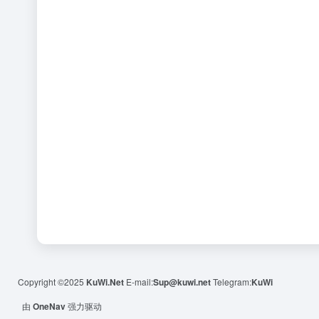
Copyright ©2025
KuWi.Net
E-mail:
Sup@kuwi.net
Telegram:
KuWi
由
OneNav
强力驱动