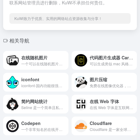
联系网站管理员进行删除，KuWi不承担任何责任。
KuWi致力于优质、实用的网络站点资源收集与分享！
相关导航
在线随机图片
代码图片生成器 Carbon
一个可以在线随机图片。可找图片也可做为网站背景图片。
可以生成类似 mac 风格的代码图片，主要用于分享，现在也有客户端了。
iconfont
图片压缩
iconfont-国内功能很强大且图标内容很丰富的矢量图标库，提供矢量图标下载、在线存储、格式转换等功能。阿里巴巴体验团队倾力打造，设计和前端开发的便捷工具
免费在线图像优化器，提升网站速度！在保持图像质量的同时，减小 AVIF、WEBP、JPEG 和 PNG 图像的文件大小。
简约网站统计
在线 Web 字体
Seline 是一个简单且私人的网站和产品分析，无 Cookie、轻量级、独立，不过免费额度只有 3000 次。
在线 Web 字体是互联网上最受欢迎的字体在线下载网站，提供超过 8,240,170 种桌面和 Web 字体产品供您预览和下载。
Codepen
Cloudflare
一个非常知名的在线开发平台，主要用于前端开发、设计和创意作品的分享。
Cloudflare 是一家全球领先的互联网服务提供商，专注于网络性能优化、安全防护以及开发者平台服务。