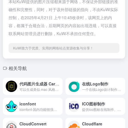
本站KuWi提供的图片压缩都来源于网络，不保证外部链接的准
确性和完整性，同时，对于该外部链接的指向，不由KuWi实际
控制，在2025年4月21日 上午10:45收录时，该网页上的内
容，都属于合规合法，后期网页的内容如出现违规，可以直接
联系网站管理员进行删除，KuWi不承担任何责任。
KuWi致力于优质、实用的网络站点资源收集与分享！
相关导航
代码图片生成器 Carbon
在线Logo制作
可以生成类似 mac 风格的代码图片，主要用于分享，现在也有客户端了。
一个在线Logo设计制作网站。
iconfont
ICO图标制作
iconfont-国内功能很强大且图标内容很丰富的矢量图标库，提供矢量图标下载、在线存储、格式转换等功能。阿里巴巴体验团队倾力打造，设计和前端开发的便捷工具
提供ico图标在线制作、快速ico图标制作、icon图标制作、favicon、可以将png转ico、favicon在线制作、所有图片转ico，透明ico图标制作、动态ico图标制作方法及将所制作的ico图标下载下来，作为favicon.ico文件。
CloudConvert
Cloudflare