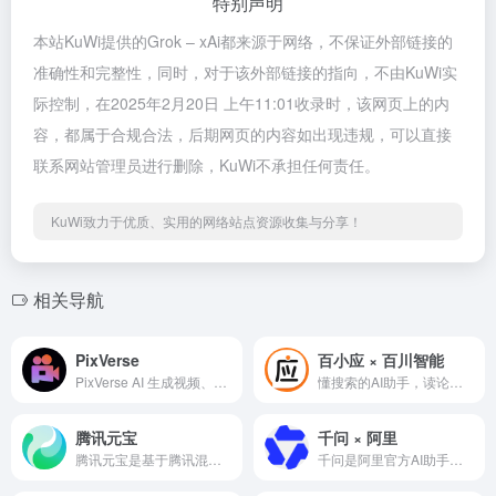
特别声明
本站KuWi提供的Grok – xAi都来源于网络，不保证外部链接的
准确性和完整性，同时，对于该外部链接的指向，不由KuWi实
际控制，在2025年2月20日 上午11:01收录时，该网页上的内
容，都属于合规合法，后期网页的内容如出现违规，可以直接
联系网站管理员进行删除，KuWi不承担任何责任。
KuWi致力于优质、实用的网络站点资源收集与分享！
相关导航
PixVerse
百小应 × 百川智能
PixVerse AI 生成视频、图片。
懂搜索的AI助手，读论文，读财报，轻松无忧！写代码，写文案，样样精通！能识图，可语音，简洁易用！
腾讯元宝
千问 × 阿里
腾讯元宝是基于腾讯混元大模型的AI应用，可以帮你写作绘画文案翻译编程搜索阅读总结的全能助手
千问是阿里官方AI助手，提供最强Qwen大模型体验的第一入口，助力你的工作、学习、生活。 支持 AI 搜索、网页总结、AI PPT、AI 生图、PPT 创作和录音纪要，让创作、汇报、调研、分析更高效。