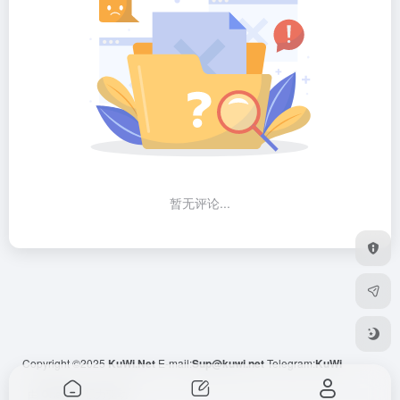
暂无评论...
Copyright ©2025
KuWi.Net
E-mail:
Sup@kuwi.net
Telegram:
KuWi
由
OneNav
强力驱动