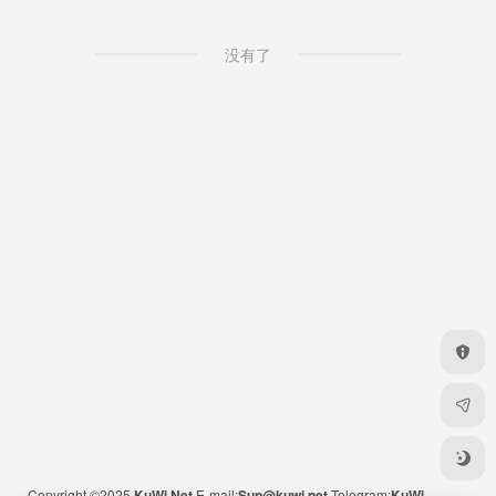
没有了
Copyright ©2025
KuWi.Net
E-mail:
Sup@kuwi.net
Telegram:
KuWi