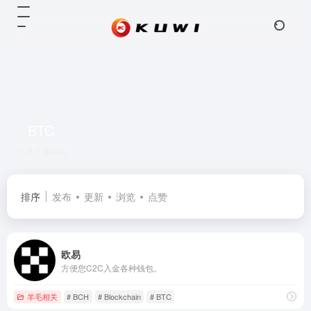
BTC
共 1 篇网址
排序
发布
更新
浏览
点赞
欧易
方便您C2C入金各种钱包。
羊毛相关
# BCH
# Blockchain
# BTC