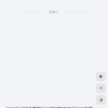
没有了
Copyright ©2025
KuWi.Net
E-mail:
Sup@kuwi.net
Telegram:
KuWi