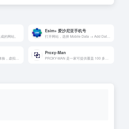
Esim+ 爱沙尼亚手机号
址生成的网站。
打开网站，选择 Mobile Data → Add Data plan → Local → Spain（or Russian Federation） → 350MB → Worldwide价格 €2.1，支付后可得到一张爱沙尼亚+372号码的eSIM，按网站指示下载到手机，号码在余额用完前都有效。
Proxy-Man
全球付-国际购物-在线消费新体验，虚拟卡提供平台，充值不限，方便，快捷。
PROXY-MAN 是一家可提供覆盖 100 多个国家高速稳定纯净代理 IP、住宅IP、易设置且支持完全管控的可靠代理服务商。