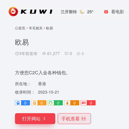
看电影
兰开斯特
25°
首页
•
羊毛相关
•
欧易
欧易
3年前发布
61,277
0
0
方便您C2C入金各种钱包。
所在地：
香港
收录时间：
2023-10-21
0
0
0
0
0
打开网站
手机查看