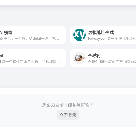
Wi频道
虚拟地址生成
一起薅羊毛，一起嗨。Oldubil开户、充值，菲区spotify订阅，Netflix、Disney、PrimeVdieo、Spotify合租，土区iCloud家庭分享等……进KuWi TG频道
Fakexy.com是一个虚拟地
it
全球付
Bybit 是一个提供加密货币衍生品和现货交易服务的平台，以高杠杆期货交易和用户友好的界面为特色。
您必须登录才能参与评论！
立即登录