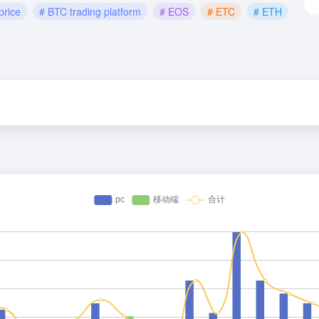
price
# BTC trading platform
# EOS
# ETC
# ETH