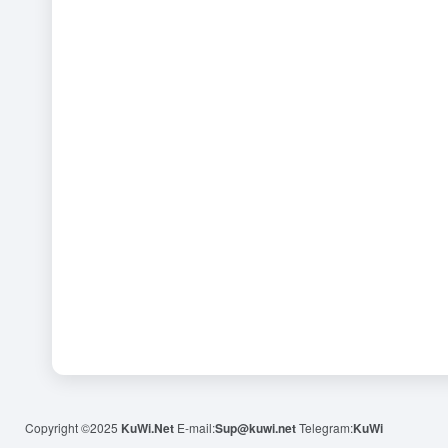
Copyright ©2025
KuWi.Net
E-mail:
Sup@kuwi.net
Telegram:
KuWi