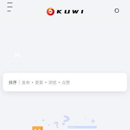
鸠
共 0 篇网址
排序
发布
更新
浏览
点赞