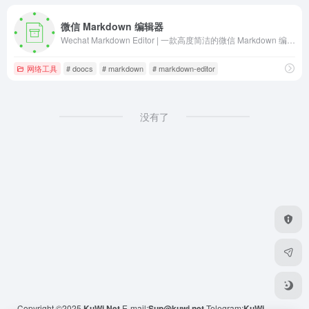
微信 Markdown 编辑器
Wechat Markdown Editor | 一款高度简洁的微信 Markdown 编辑器
网络工具
# doocs
# markdown
# markdown-editor
没有了
Copyright ©2025
KuWi.Net
E-mail:
Sup@kuwi.net
Telegram:
KuWi