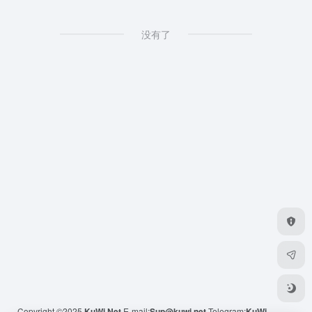
没有了
Copyright ©2025
KuWi.Net
E-mail:
Sup@kuwi.net
Telegram:
KuWi