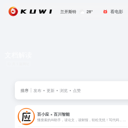
看电影
兰开斯特
28°
文档解读
共 1 篇网址
排序
发布
更新
浏览
点赞
百小应 × 百川智能
懂搜索的AI助手，读论文，读财报，轻松无忧！写代码，写文案，样样精通！能识图，可语音，简洁易用！