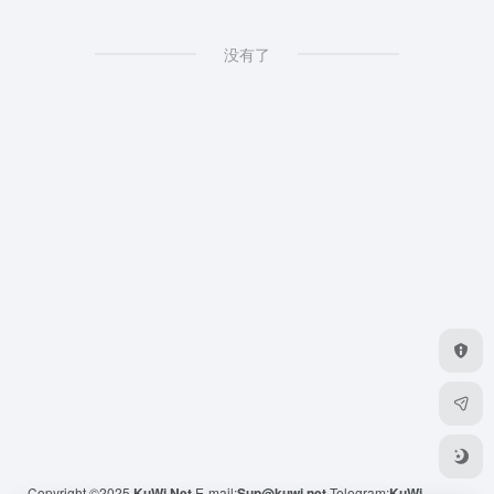
没有了
Copyright ©2025
KuWi.Net
E-mail:
Sup@kuwi.net
Telegram:
KuWi