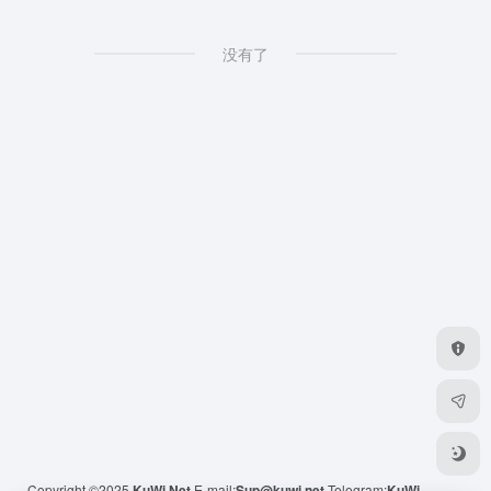
没有了
Copyright ©2025
KuWi.Net
E-mail:
Sup@kuwi.net
Telegram:
KuWi