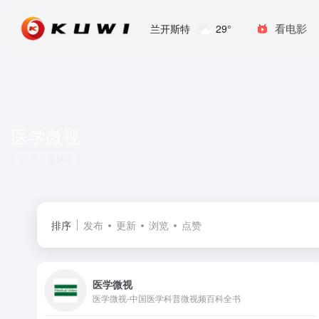
看电影
兰开斯特
29°
医学微视
共 1 篇网址
排序
发布
更新
浏览
点赞
医学微视
医学微视-中国医学科普微视频百科全书