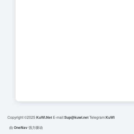
Copyright ©2025
KuWi.Net
E-mail:
Sup@kuwi.net
Telegram:
KuWi
由
OneNav
强力驱动