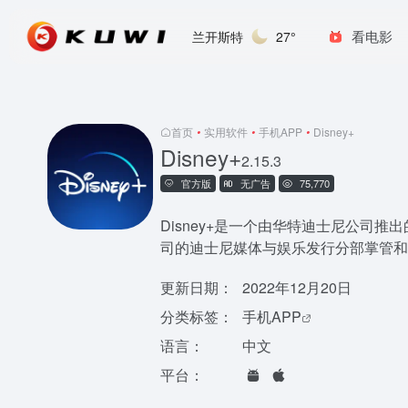
看电影
兰开斯特
27°
首页
•
实用软件
•
手机APP
•
Disney+
Disney+
2.15.3
官方版
无广告
75,770
Disney+是一个由华特迪士尼公司
司的迪士尼媒体与娱乐发行分部掌管和
更新日期：
2022年12月20日
分类标签：
手机APP
语言：
中文
平台：