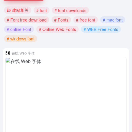
建站相关
# font
# font downloads
# Font free download
# Fonts
# free font
# mac font
# online Font
# Online Web Fonts
# WEB Free Fonts
# windows font
在线 Web 字体