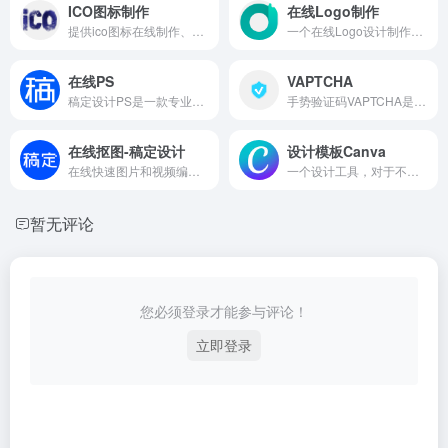
ICO图标制作
在线Logo制作
提供ico图标在线制作、快速ico图标制作、icon图标制作、favicon、可以将png转ico、favicon在线制作、所有图片转ico，透明ico图标制作、动态ico图标制作方法及将所制作的ico图标下载下来，作为favicon.ico文件。
一个在线Logo设计制作网站。
在线PS
VAPTCHA
稿定设计PS是一款专业精简的在线ps图片处理软件，免下载、免安装，直接在浏览器打开网页版就可随时随地用它修正，调整和美化您的图片。
手势验证码VAPTCHA是基于人工智能和大数据的次世代人机验证解决方案。独有的验证策略及风控模型组合可彻底杜绝刷票、灌水、撞库等恶意攻击行为。
在线抠图-稿定设计
设计模板Canva
在线快速图片和视频编辑,不会PS也能搞定设计。海报、简历、PPT、公众号配图、电商等海量模板快速出图。三秒抠图实用便捷,抖音快手热门视频轻松搞定。海量正版授权资源,商用无忧。
一个设计工具，对于不会PS但是又有一些作图需求的人来说就是一大神器，最重要的是免费！
暂无评论
您必须登录才能参与评论！
立即登录