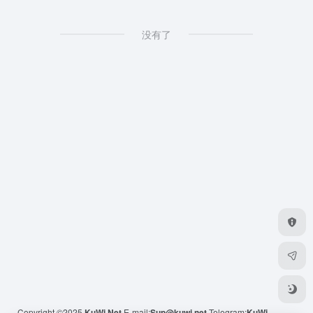
没有了
Copyright ©2025
KuWi.Net
E-mail:
Sup@kuwi.net
Telegram:
KuWi