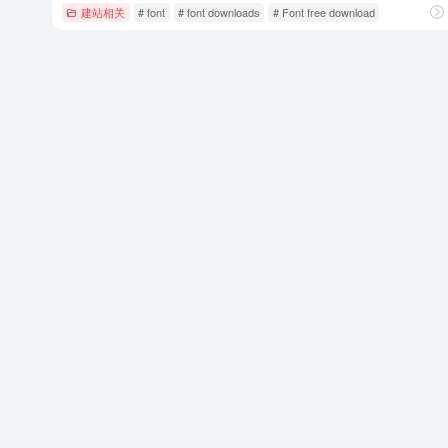
建站相关
# font
# font downloads
# Font free download