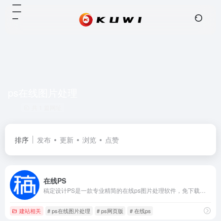
ps在线图片处理
共 1 篇网址
排序
发布
更新
浏览
点赞
在线PS
稿定设计PS是一款专业精简的在线ps图片处理软件，免下载、免安装，直接在浏览器打开网页版就可随时随地用它修正，调整和美化您的图片。
建站相关
# ps在线图片处理
# ps网页版
# 在线ps