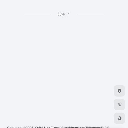
没有了
Copyright ©2025
KuWi.Net
E-mail:
Sup@kuwi.net
Telegram:
KuWi