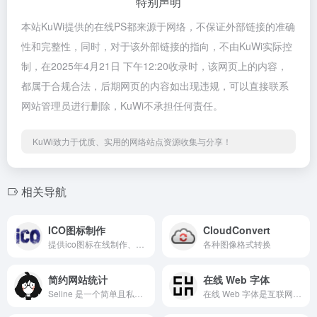
特别声明
本站KuWi提供的在线PS都来源于网络，不保证外部链接的准确
性和完整性，同时，对于该外部链接的指向，不由KuWi实际控
制，在2025年4月21日 下午12:20收录时，该网页上的内容，
都属于合规合法，后期网页的内容如出现违规，可以直接联系
网站管理员进行删除，KuWi不承担任何责任。
KuWi致力于优质、实用的网络站点资源收集与分享！
相关导航
ICO图标制作
CloudConvert
提供ico图标在线制作、快速ico图标制作、icon图标制作、favicon、可以将png转ico、favicon在线制作、所有图片转ico，透明ico图标制作、动态ico图标制作方法及将所制作的ico图标下载下来，作为favicon.ico文件。
各种图像格式转换
简约网站统计
在线 Web 字体
Seline 是一个简单且私人的网站和产品分析，无 Cookie、轻量级、独立，不过免费额度只有 3000 次。
在线 Web 字体是互联网上最受欢迎的字体在线下载网站，提供超过 8,240,170 种桌面和 Web 字体产品供您预览和下载。