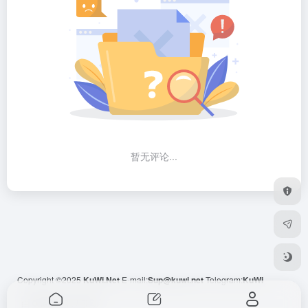
暂无评论...
Copyright ©2025
KuWi.Net
E-mail:
Sup@kuwi.net
Telegram:
KuWi
由
OneNav
强力驱动