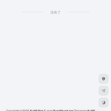
没有了
Copyright ©2025
KuWi.Net
E-mail:
Sup@kuwi.net
Telegram:
KuWi