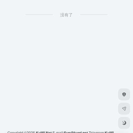
没有了
Copyright ©2025
KuWi.Net
E-mail:
Sup@kuwi.net
Telegram:
KuWi