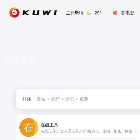
看电影
兰开斯特
29°
照片压缩
共 1 篇网址
排序
发布
更新
浏览
点赞
在线工具
在线工具,开发人员工具,代码格式化、压缩、加密、解密,下载链接转换,json格式化,正则测试工具,favicon在线制作,字帖工具,中文简繁体转换,迅雷下载链接转换,进制转换,二维码,照片压缩,pdf合并