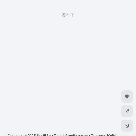
没有了
Copyright ©2025
KuWi.Net
E-mail:
Sup@kuwi.net
Telegram:
KuWi